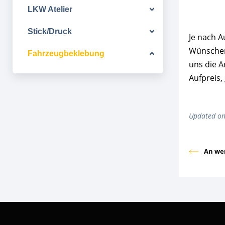
LKW Atelier
Stick/Druck
Je nach A
Wünschens
Fahrzeugbeklebung
uns die A
Aufpreis, 
Updated on
An we